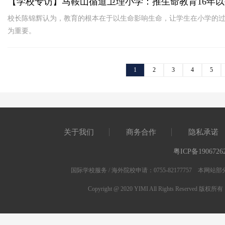
【学校专访】马鞍山循道卫理小学：推生命教育16年
校长陈锦辉认为，教育的根本在于以生命影响生命，让学生在小学的
为重要。
1
2
3
4
5
关于我们
商务合作
隐私承诺
粤ICP备1906726
国际学校服务 / 海外院校申请：0755-82177757 
Copyright @ 2020 YIMI All Rights Res