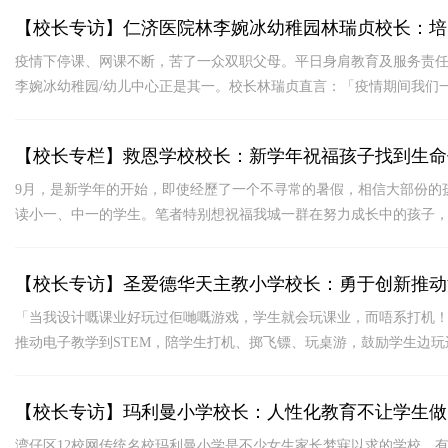
【校长专访】仁济医院林李婉冰幼稚园林瑞贞校长：培
疫情下停课、网课不断，苦了一众双职父母。平日身肩教育及服务责
李婉冰幼稚园/幼儿中心正是其一。校长林瑞贞直言：「疫情期间我们
【校长专栏】救恩学校校长：新学年祝福孩子找到生命
9月，是新学年的开始，即使经歷了一个不寻常的暑假，相信大部份的
读小一、中一的学生。笔者特别想祝福我城一群在努力成长中的孩子
【校长专访】圣爱德华天主教小学校长：勇于创新推动
「当我设计嘅课业好玩过佢哋嘅游戏，学生就会玩课业，而唔系打机！
推动电子教学到STEM，陪学生打机、掷飞镖、玩桌游，鼓励学生边
动游戏化教育
【校长专访】玛利曼小学校长：人性化教育不让学生做
湾仔区12校网传统名校玛利曼小学是不少女生家长梦寐以求的学校，