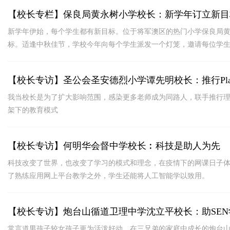
【校长专栏】保良局黄永树小学校长：新学年订立新目
新学年伊始，每个学生都有新目标。位于将军澳区的热门小学保良局
标。适逢中秋佳节，学校今年向每个学生派发一个灯笼，邀请每位学
所有同学的灯笼都挂在半空。
【校长专访】圣公会圣安德烈小学谭先明校长：推行Playfu
我当校长是为了扩大影响范围，感染更多老师成为同路人，联手推行理想中的P
架下的教育模式
【校长专访】何明华会督中学校长︰科技是助人为先
科技改变了世界，也改变了学习的模式和理念，在疫情下的网课日子
了熟练应用网上平台教学之外，学生还能将人工智能学以致用。
【校长专访】炮台山循道卫理中学沈立平校长：助SE
常言道男孩子较女孩子更为活泼好动，在三兄弟的家庭中成长的炮台