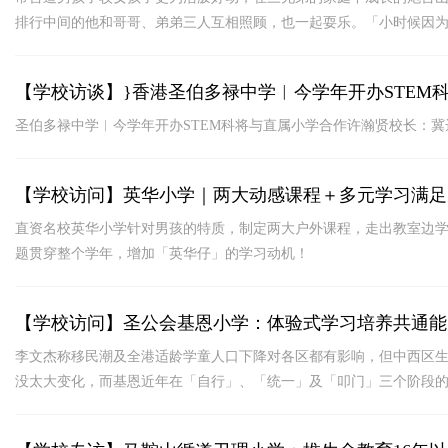
排行中间的他和哥哥、弟弟三人互相照顾，也一起耍乐。「小时候因
【学校访谈】}香港圣伯多禄中学︱今学年开办STEM
圣伯多禄中学︱今学年开办STEM科将与直属小学合作许瀚贤校长：
【学校访问】英华小学｜两大动感课程＋多元学习满足
直资名校英华小学针对男孩的特质，制定两大户外课程，走出教室边
题贯穿整个学年，增加「英华仔」的学习动机！
【学校访问】圣公会基恩小学：体验式学习培养共通能
李文杰称移民潮及全港适龄学童人口下降对各区都有影响，但中西区
没太大变化，而基恩近年在「自行」、「统一」及「叩门」三个阶段