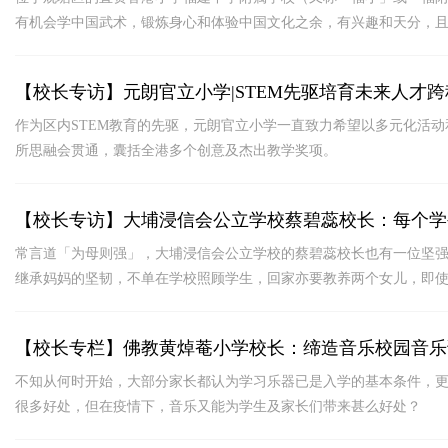
有机会学中国武术，锻炼身心和体验中国文化之余，有兴趣和天分，
【校长专访】元朗官立小学|STEM先驱培育未来人才
作为区内STEM教育的先驱，元朗官立小学一直致力希望以多元化活
所思融会贯通，囊括全港多个创意及杰出教学奖项。
【校长专访】大埔浸信会公立学校蔡碧蕊校长：每个学
常言道「为母则强」，大埔浸信会公立学校的蔡碧蕊校长也有一位坚强
继承妈妈的坚韧，不单在学校照顾学生，回家亦要教养两个女儿，即
【校长专栏】佛教黄焯菴小学校长：缔造音乐校园音乐
不知从何时开始，大部分家长都认为学习乐器已是入学的基本条件，
很多好处，但在疫情下，音乐又能为学生及家长们带来甚么好处？