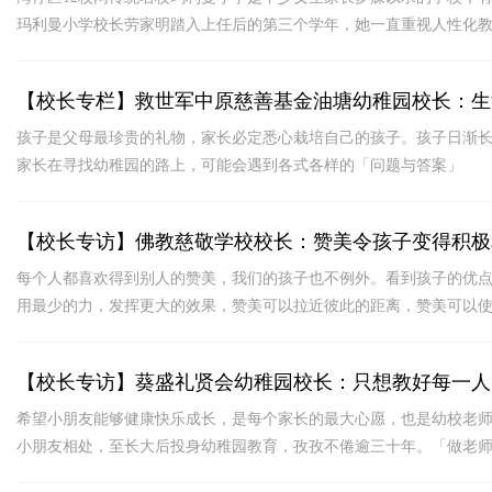
玛利曼小学校长劳家明踏入上任后的第三个学年，她一直重视人性化
出她们各自的亮点。
【校长专栏】救世军中原慈善基金油塘幼稚园校长：生
孩子是父母最珍贵的礼物，家长必定悉心栽培自己的孩子。孩子日渐
家长在寻找幼稚园的路上，可能会遇到各式各样的「问题与答案」
【校长专访】佛教慈敬学校校长：赞美令孩子变得积极
每个人都喜欢得到别人的赞美，我们的孩子也不例外。看到孩子的优
用最少的力，发挥更大的效果，赞美可以拉近彼此的距离，赞美可以
【校长专访】葵盛礼贤会幼稚园校长：只想教好每一人
希望小朋友能够健康快乐成长，是每个家长的最大心愿，也是幼校老
小朋友相处，至长大后投身幼稚园教育，孜孜不倦逾三十年。「做老
些宣教士。」郑校长道。