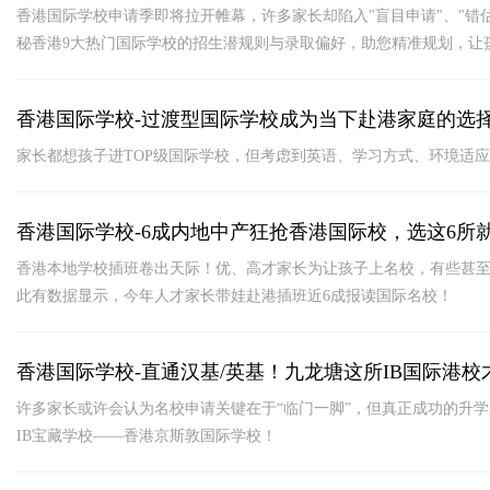
香港国际学校申请季即将拉开帷幕，许多家长却陷入"盲目申请"、"错
秘香港9大热门国际学校的招生潜规则与录取偏好，助您精准规划
香港国际学校-过渡型国际学校成为当下赴港家庭的选
家长都想孩子进TOP级国际学校，但考虑到英语、学习方式、环境适
香港国际学校-6成内地中产狂抢香港国际校，选这6所
香港本地学校插班卷出天际！优、高才家长为让孩子上名校，有些甚
此有数据显示，今年人才家长带娃赴港插班近6成报读国际名校！
香港国际学校-直通汉基/英基！九龙塘这所IB国际港校
许多家长或许会认为名校申请关键在于“临门一脚”，但真正成功的升
IB宝藏学校——香港京斯敦国际学校！