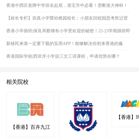
香港中西区老牌中学排名起底，港宝升中必看！垄断港大神科！
【校长专栏】崇真小学暨幼稚园校长︰小朋友回校园思考胜过背
诵
香港小学插班|保良局蔡继有小学受欢迎的秘密！22-23学期插班即
将截止！
新移民来港一定要下载的实用APP！能够解决你初来香港的尴
尬！
香港国际学校|西班牙小学设三文三语课程，申请优势在哪？
相关院校
【香港】
国际幼稚园
【香港】百卉九江
书院