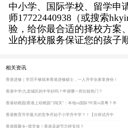
中小学、国际学校、留学申
师17722440938（或搜索hky
验，给你最合适的择校方案
业的择校服务保证您的孩子
相关资讯
香港进修｜学历不够就来香港进修硕士，一人升学全家拿身份！
香港中学|九龙城区的中学好吗？申请哪一所比较热门？
香港幼稚园|香港上幼稚园“3闯关”：本地vs国际?中英vs英粤？半
天vs全天？
香港教育升学最大的竞争开始于小学升中学？！【分班试升中
班】来帮您！
香港限聚令+禁堂食！香港圣诞节怎样安排？