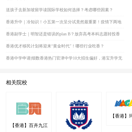
送孩子去新加坡留学读国际学校如何选择？考虑哪些因素？
香港升中｜冷知识！小五第一次呈分试竟然最重要！疫情下两地
港宝如何备战冲刺！
香港副学士｜明智还是错误的plan B？放弃高考本科志愿转投香
港副学士值得吗？
香港优才移民计划将迎来“黄金时代”！哪些行业吃香？
香港中学申请|细数香港热门官津中学10大招生偏好，港宝升学无
忧！
相关院校
【香港】
国际幼稚园
【香港】百卉九江
书院